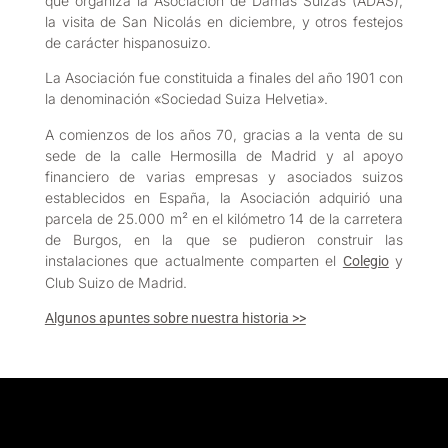
que organiza la Asociación de Damas Suizas (ADAS),
la visita de San Nicolás en diciembre, y otros festejos
de carácter hispanosuizo.
La Asociación fue constituida a finales del año 1901 con
la denominación «Sociedad Suiza Helvetia».
A comienzos de los años 70, gracias a la venta de su
sede de la calle Hermosilla de Madrid y al apoyo
financiero de varias empresas y asociados suizos
establecidos en España, la Asociación adquirió una
parcela de 25.000 m² en el kilómetro 14 de la carretera
de Burgos, en la que se pudieron construir las
instalaciones que actualmente comparten el
y
Colegio
Club Suizo de Madrid.
Algunos apuntes sobre nuestra historia >>